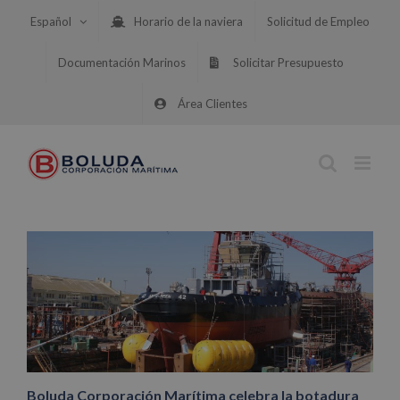
Saltar
Español
Horario de la naviera
Solicitud de Empleo
al
contenido
Documentación Marinos
Solicitar Presupuesto
Área Clientes
Boluda Corporación Marítima celebra la botadura