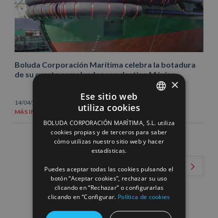
Boluda Corporación Marítima celebra la botadura
de su cuarto remolcador con destino México
×
Ese sitio web
14/04/2009
|
Noticias
utiliza cookies
SPANISH
MÁS INFORMACIÓN
BOLUDA CORPORACIÓN MARÍTIMA, S.L. utiliza
ENGLISH
cookies propias y de terceros para saber
cómo utilizas nuestro sitio web y hacer
FRENCH
estadísticas.
1
2
Puedes aceptar todas las cookies pulsando el
botón “Aceptar cookies”, rechazar su uso
clicando en “Rechazar” o configurarlas
clicando en “Configurar.
Política de cookies