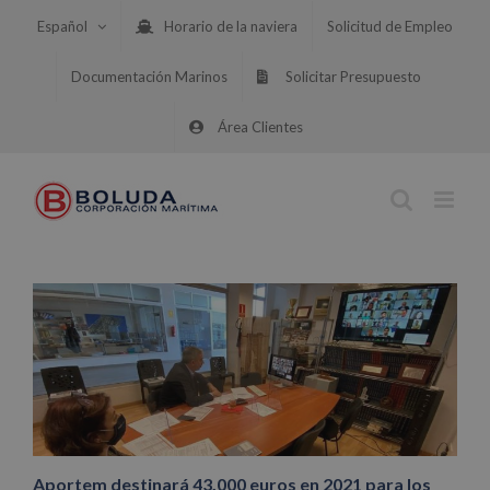
Saltar
Español
Horario de la naviera
Solicitud de Empleo
al
contenido
Documentación Marinos
Solicitar Presupuesto
Área Clientes
Aportem destinará 43.000 euros en 2021 para los