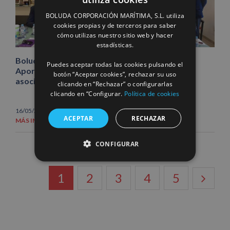
SPANISH
BOLUDA CORPORACIÓN MARÍTIMA, S.L. utiliza
ENGLISH
cookies propias y de terceros para saber
cómo utilizas nuestro sitio web y hacer
FRENCH
estadísticas.
Boluda Corporación Marítima respalda que
Puedes aceptar todas las cookies pulsando el
Aportem-Puerto Solidario Valencia sea una
botón “Aceptar cookies”, rechazar su uso
asociación de utilidad pública
clicando en “Rechazar” o configurarlas
clicando en “Configurar.
Política de cookies
16/05/2019
|
Acción social
ACEPTAR
RECHAZAR
MÁS INFORMACIÓN
CONFIGURAR
1
2
3
4
5