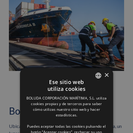
×
Ese sitio web
utiliza cookies
SPANISH
BOLUDA CORPORACIÓN MARÍTIMA, S.L. utiliza
ENGLISH
cookies propias y de terceros para saber
Bodegas Fos
cómo utilizas nuestro sitio web y hacer
FRENCH
estadísticas.
Ubicada en Elciego, en el corazón de la Rioja Alavesa, un
Puedes aceptar todas las cookies pulsando el
botón “Aceptar cookies”, rechazar su uso