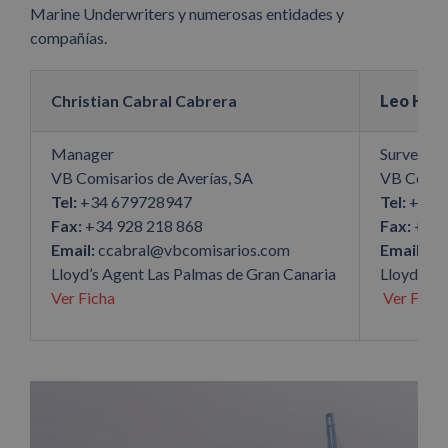
Marine Underwriters y numerosas entidades y
compañías.
Christian Cabral Cabrera
Leo Ham
Manager
Surveyor
VB Comisarios de Averías, SA
VB Comisa
Tel:
+34 679728947
Tel:
+34 6
Fax:
+34 928 218 868
Fax:
+34 
Email:
ccabral@vbcomisarios.com
Email:
lha
Lloyd’s Agent Las Palmas de Gran Canaria
Lloyd’s A
Ver Ficha
Ver Ficha