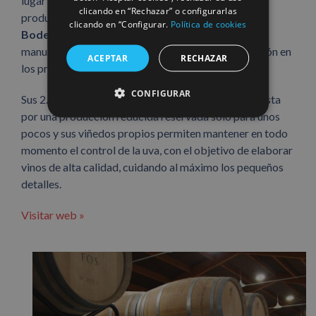
lugar privilegiado para el cultivo de viñedos y la
clicando en “Rechazar” o configurarlas
producción de grandes vinos. Rodeada de viñedos
clicando en “Configurar.
Política de cookies
Bodegas Fos
combina la tradición de la recogida
manual, la fermentación y la crianza, con la innovación en
ACEPTAR
RECHAZAR
los procesos de producción y embotellado.
CONFIGURAR
Sus 2.000 m2 le confieren la exclusividad de la apuesta
por una producción reducida reservada sólo para unos
pocos y sus viñedos propios permiten mantener en todo
momento el control de la uva, con el objetivo de elaborar
vinos de alta calidad, cuidando al máximo los pequeños
detalles.
Visitar web »