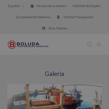
Saltar
Español
Horario de la naviera
Solicitud de Empleo
al
contenido
Documentación Marinos
Solicitar Presupuesto
Área Clientes
Galería