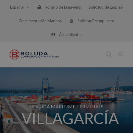
Saltar
Español
Horario de la naviera
Solicitud de Empleo
al
contenido
Documentación Marinos
Solicitar Presupuesto
Área Clientes
BOLUDA MARITIME TERMINALS
VILLAGARCÍA