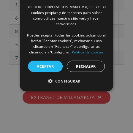
1
Grúa Panamax
35
Tns.
BOLUDA CORPORACIÓN MARÍTIMA, S.L. utiliza
ENGLISH
cookies propias y de terceros para saber
6
Reach Stacker
42
Tns.
cómo utilizas nuestro sitio web y hacer
FRENCH
estadísticas.
8
Plataformas
40
Tns.
Puedes aceptar todas las cookies pulsando el
botón “Aceptar cookies”, rechazar su uso
5
Carretillas
2/3/5
Tns.
clicando en “Rechazar” o configurarlas
clicando en “Configurar.
Política de cookies
7
Tractoras
5
Tns.
ACEPTAR
RECHAZAR
CONFIGURAR
EXTRANET DE VILLAGARCÍA