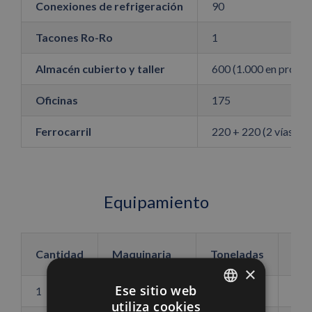
Conexiones de refrigeración
90
Tacones Ro-Ro
1
Almacén cubierto y taller
600 (1.000 en proyec
Oficinas
175
Ferrocarril
220 + 220 (2 vías jun
Equipamiento
Cantidad
Maquinaria
Toneladas
×
Ese sitio web
1
Grúa Panamax
32
Tns.
utiliza cookies
SPANISH