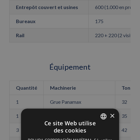
Entrepôt couvert et usines
600 (1.000 en projet)
Bureaux
175
Rail
220 + 220 (2 visites 
Équipement
Quantité
Machinerie
Tonnes
1
Grue Panamax
32
×
1
Grue Panamax
35
Ce site Web utilise
des cookies
3
Reach Stacker
42
SPANISH
BOLUDA CORPORACIÓN MARÍTIMA, S.L. utilise