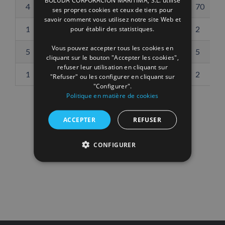
ENGLISH
4
Plateformes
70
ses propres cookies et ceux de tiers pour
savoir comment vous utilisez notre site Web et
FRENCH
1
Chariot élévateur
2
pour établir des statistiques.
Vous pouvez accepter tous les cookies en
5
Chariot élévateur
5
cliquant sur le bouton "Accepter les cookies",
refuser leur utilisation en cliquant sur
1
Chariot élévateur à mât bas
2
"Refuser" ou les configurer en cliquant sur
"Configurer".
Politique en matière de cookies
ACCEPTER
REFUSER
VILLAGARCÍA EXTRANET
CONFIGURER