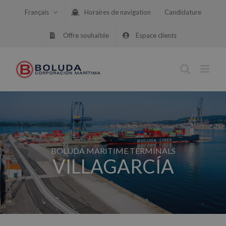
Skip
Français
Horaires de navigation
Candidature
to
content
Offre souhaitée
Espace clients
BOLUDA MARITIME TERMINALS
VILLAGARCÍA