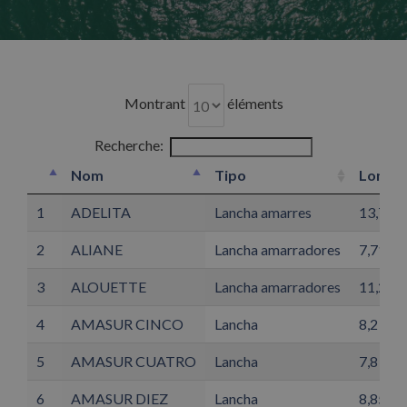
Montrant
éléments
Recherche:
Nom
Tipo
Longu
Nom
Tipo
Longu
1
ADELITA
Lancha amarres
13,71
2
ALIANE
Lancha amarradores
7,71
3
ALOUETTE
Lancha amarradores
11,2
4
AMASUR CINCO
Lancha
8,2
5
AMASUR CUATRO
Lancha
7,8
6
AMASUR DIEZ
Lancha
8,85