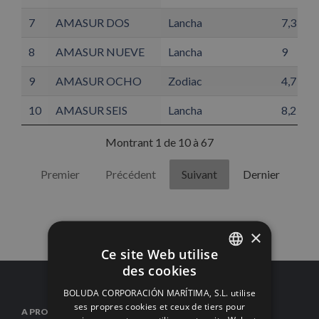
7
AMASUR DOS
Lancha
7,3
8
AMASUR NUEVE
Lancha
9
9
AMASUR OCHO
Zodiac
4,7
10
AMASUR SEIS
Lancha
8,2
Montrant 1 de 10 à 67
Premier
Précédent
Suivant
Dernier
×
Ce site Web utilise
des cookies
SPANISH
BOLUDA CORPORACIÓN MARÍTIMA, S.L. utilise
ENGLISH
ses propres cookies et ceux de tiers pour
A PROPOS DE NOUS