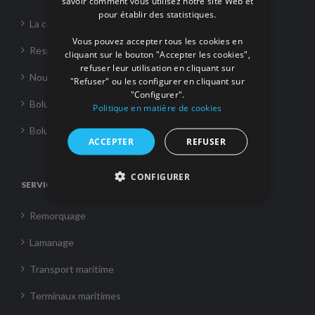
savoir comment vous utilisez notre site Web et
FRENCH
pour établir des statistiques.
La corporation
Vous pouvez accepter tous les cookies en
Responsabilité Sociale
cliquant sur le bouton "Accepter les cookies",
refuser leur utilisation en cliquant sur
Nouvelles
"Refuser" ou les configurer en cliquant sur
"Configurer".
Boluda Towage
Politique en matière de cookies
Boluda Shipping
ACCEPTER
REFUSER
CONFIGURER
SERVICES
Remorquage
Lamanage
Transport maritime
Terminaux maritimes