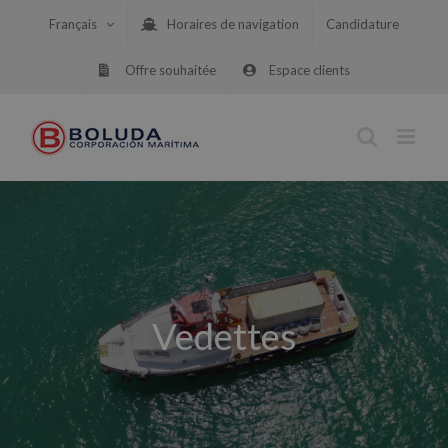
Skip
Français
Horaires de navigation
Candidature
to
content
Offre souhaitée
Espace clients
Vedettes