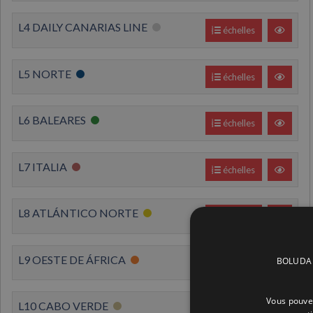
L4 DAILY CANARIAS LINE
échelles
L5 NORTE
échelles
L6 BALEARES
échelles
L7 ITALIA
échelles
L8 ATLÁNTICO NORTE
échelles
L9 OESTE DE ÁFRICA
BOLUDA C
échelles
Vous pouvez
L10 CABO VERDE
échelles