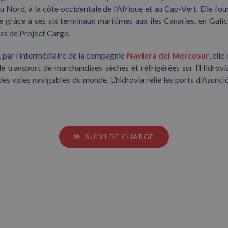
 du Nord, à la côte occidentale de l’Afrique et au Cap-Vert. Elle fo
re grâce à ses six terminaux maritimes aux îles Canaries, en Galic
ces de Project Cargo.
 par l’intermédiaire de la compagnie
Naviera del Mercosur
, ell
e transport de marchandises sèches et réfrigérées sur l’Hidrov
des voies navigables du monde. L’hidrovía relie les ports d’Asunc
SUIVI DE CHARGE