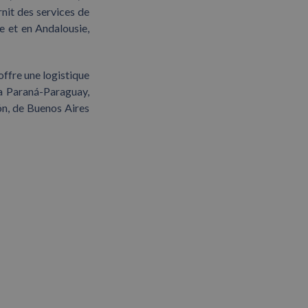
urnit des services de
e et en Andalousie,
e offre une logistique
ía Paraná-Paraguay,
ión, de Buenos Aires