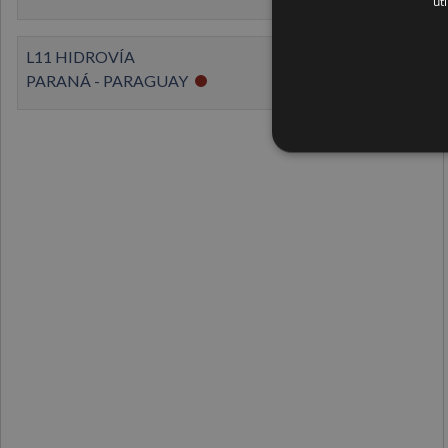
ut
L11 HIDROVÍA
PARANÁ - PARAGUAY
échelles