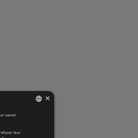
×
ur savoir
SPANISH
ENGLISH
refuser leur
FRENCH