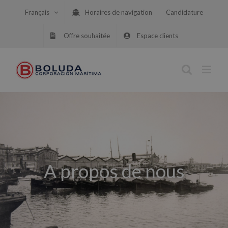
Skip
Français
Horaires de navigation
Candidature
to
content
Offre souhaitée
Espace clients
A propos de nous