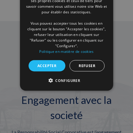
ses propres cookies et ceux de tiers pour
savoir comment vous utilisez notre site Web et
FRENCH
pour établir des statistiques.
Vous pouvez accepter tous les cookies en
cliquant sur le bouton "Accepter les cookies",
refuser leur utilisation en cliquant sur
"Refuser" ou les configurer en cliquant sur
"Configurer".
Politique en matière de cookies
ACCEPTER
REFUSER
CONFIGURER
Engagement avec la
societé
La Responsabilité Social Corporative est l’engagement