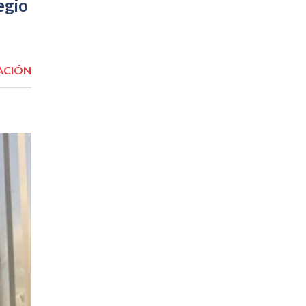
egio
ACIÓN