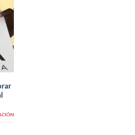
orar
l
ACIÓN