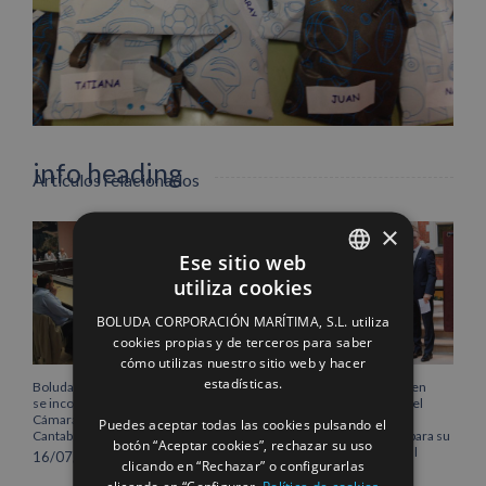
Facebook
X
LinkedIn
WhatsApp
Pinterest
Correo
electrónico
info heading
Artículos relacionados
×
info content
Ese sitio web
utiliza cookies
SPANISH
BOLUDA CORPORACIÓN MARÍTIMA, S.L. utiliza
ENGLISH
cookies propias y de terceros para saber
cómo utilizas nuestro sitio web y hacer
FRENCH
estadísticas.
Boluda Corporación Marítima
Boluda inaugura su sede en
se incorpora al Pleno de la
Róterdam, consolidando el
Cámara de Comercio de
norte de Europa como un
Puedes aceptar todas las cookies pulsando el
Cantabria
centro estratégico clave para su
botón “Aceptar cookies”, rechazar su uso
crecimiento internacional
16/07/2026
clicando en “Rechazar” o configurarlas
10/07/2026