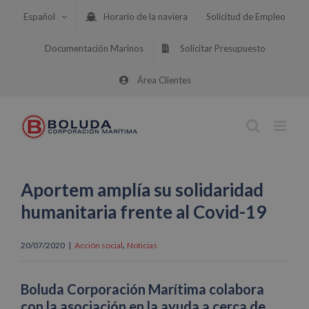
Saltar
Español
Horario de la naviera
Solicitud de Empleo
al
contenido
Documentación Marinos
Solicitar Presupuesto
Área Clientes
Aportem amplía su solidaridad
humanitaria frente al Covid-19
,
20/07/2020
|
Acción social
Noticias
Boluda Corporación Marítima colabora
con la asociación en la ayuda a cerca de