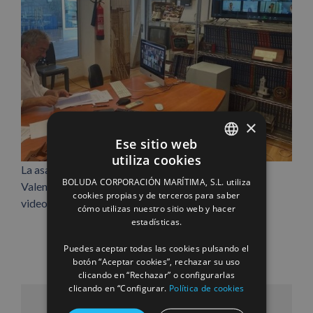
×
Ese sitio web
utiliza cookies
SPANISH
La asamblea general de Aportem-Puerto Solidario
BOLUDA CORPORACIÓN MARÍTIMA, S.L. utiliza
Valencia se celebró la pasada semana por
ENGLISH
cookies propias y de terceros para saber
videoconferencia.
cómo utilizas nuestro sitio web y hacer
FRENCH
estadísticas.
Puedes aceptar todas las cookies pulsando el
botón “Aceptar cookies”, rechazar su uso
clicando en “Rechazar” o configurarlas
clicando en “Configurar.
Política de cookies
Facebook
X
LinkedIn
WhatsApp
Pinterest
Correo