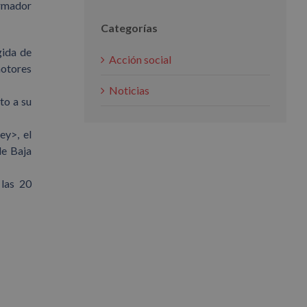
armador
Categorías
gida de
Acción social
motores
Noticias
to a su
ey>, el
de Baja
 las 20