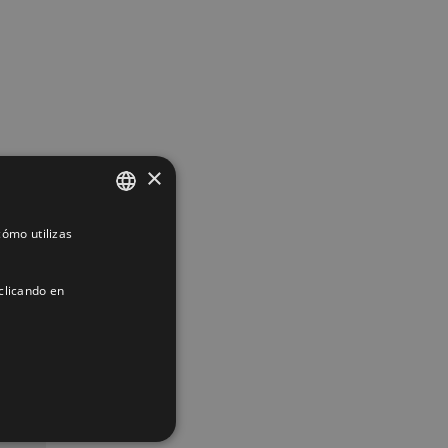
×
ómo utilizas
SPANISH
ENGLISH
clicando en
FRENCH