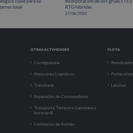
atégico clave para su
incorporación de dos grúas STS y
ternacional
RTG híbridas
27/06/2026
OTRAS ACTIVIDADES
FLOTA
Consignataria
Remolcado
Almacenes Logísticos
Portaconte
Transitaria
Lanchas
Reparación de Contenedores
Transporte Terrestre (carretera y
ferrocarril)
Comisarios de Averías