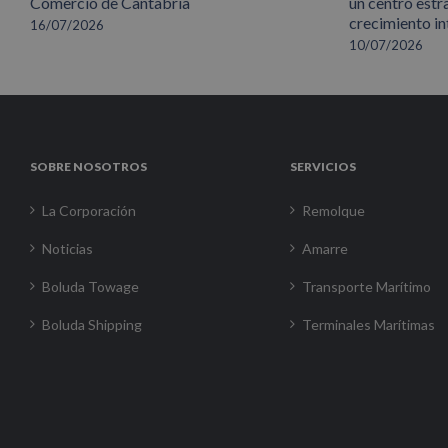
Comercio de Cantabria
un centro estr
crecimiento in
16/07/2026
10/07/2026
SOBRE NOSOTROS
SERVICIOS
La Corporación
Remolque
Noticias
Amarre
Boluda Towage
Transporte Marítimo
Boluda Shipping
Terminales Marítimas