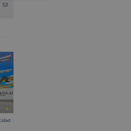
App
interest
Correo
electrónico
cidad