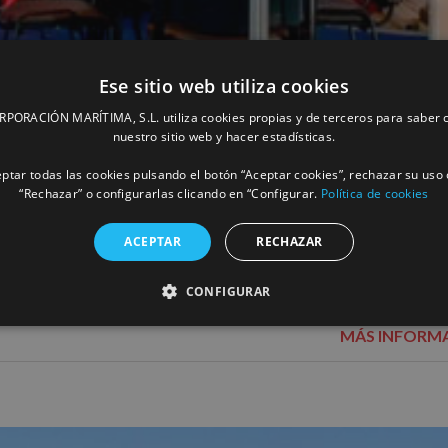
Ese sitio web utiliza cookies
ORACIÓN MARÍTIMA, S.L. utiliza cookies propias y de terceros para saber c
nuestro sitio web y hacer estadísticas.
ptar todas las cookies pulsando el botón “Aceptar cookies”, rechazar su uso 
“Rechazar” o configurarlas clicando en “Configurar.
Política de cookies
ica en el Salón Atlántico de Logística y
ACEPTAR
RECHAZAR
CONFIGURAR
MÁS INFORM