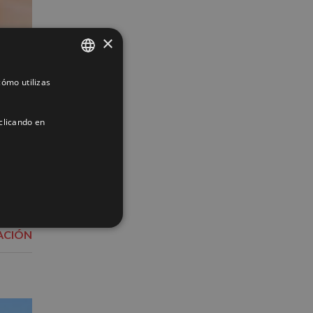
×
ómo utilizas
SPANISH
ENGLISH
clicando en
FRENCH
ACIÓN