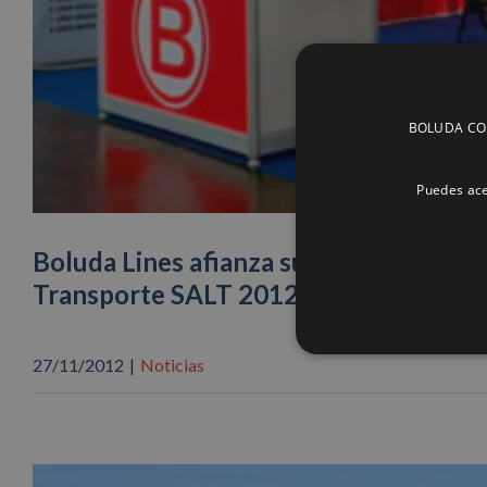
BOLUDA CORP
Puedes ace
Boluda Lines afianza sus líneas con Áfr
Transporte SALT 2012
27/11/2012
|
Noticias