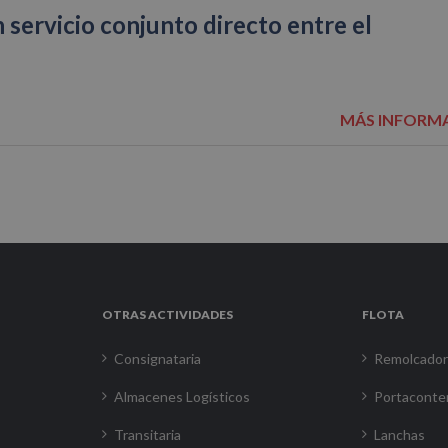
 servicio conjunto directo entre el
MÁS INFORM
OTRAS ACTIVIDADES
FLOTA
Consignataria
Remolcado
Almacenes Logísticos
Portaconte
Transitaria
Lanchas