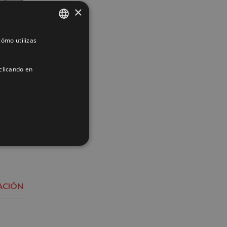
×
ómo utilizas
SPANISH
ENGLISH
clicando en
FRENCH
ACIÓN