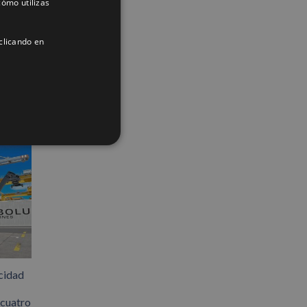
ómo utilizas
SPANISH
App
interest
Correo
electrónico
ENGLISH
clicando en
FRENCH
cidad
 cuatro