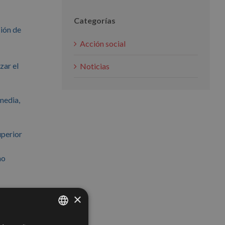
Categorías
ción de
Acción social
zar el
Noticias
media,
uperior
mo
×