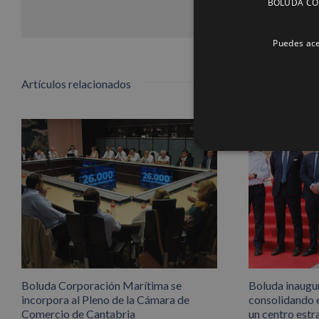
BOLUDA CORP
Puedes ace
Artículos relacionados
Boluda Corporación Marítima se
Boluda inaugu
incorpora al Pleno de la Cámara de
consolidando 
Comercio de Cantabria
un centro estr