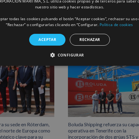
ORACIÓN MARÍTIMA, S.L. utiliza cookies propias y de terceros para saber c
Facebook
X
LinkedIn
Whats
P
nuestro sitio web y hacer estadísticas.
ptar todas las cookies pulsando el botón “Aceptar cookies”, rechazar su uso 
“Rechazar” o configurarlas clicando en “Configurar.
Política de cookies
ACEPTAR
RECHAZAR
CONFIGURAR
ra su sede en Róterdam,
Boluda Shipping refuerza su capa
el norte de Europa como
operativa en Tenerife con la
atégico clave para su
incorporación de dos grúas STS y