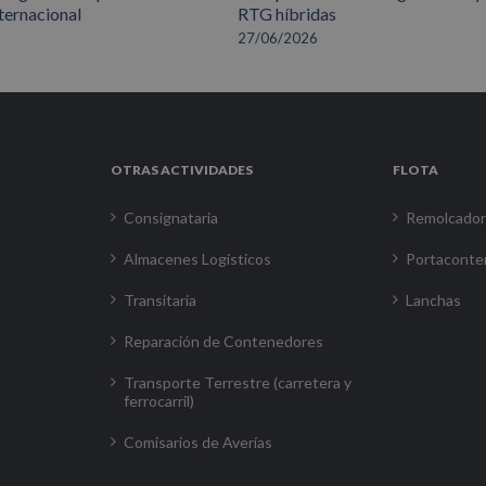
ternacional
RTG híbridas
27/06/2026
OTRAS ACTIVIDADES
FLOTA
Consignataria
Remolcado
Almacenes Logísticos
Portaconte
Transitaria
Lanchas
Reparación de Contenedores
Transporte Terrestre (carretera y
ferrocarril)
Comisarios de Averías