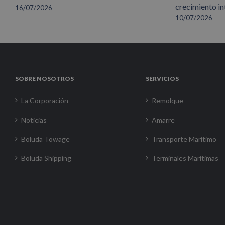
crecimiento in
16/07/2026
10/07/2026
SOBRE NOSOTROS
SERVICIOS
La Corporación
Remolque
Noticias
Amarre
Boluda Towage
Transporte Marítimo
Boluda Shipping
Terminales Marítimas