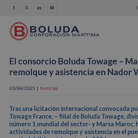
Saltar
Facebook
X
LinkedIn
YouTube
al
contenido
El consorcio Boluda Towage – Ma
remolque y asistencia en Nador
03/04/2025
|
Noticias
Tras una licitación internacional convocada 
Towage France,
–
filial de Boluda Towage
,
divi
número 1 mundial del sector- y Marsa Maroc, h
actividades de remolque y asistencia en el pu