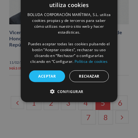
utiliza cookies
SPANISH
BOLUDA CORPORACIÓN MARÍTIMA, S.L. utiliza
ENGLISH
cookies propias y de terceros para saber
cómo utilizas nuestro sitio web y hacer
FRENCH
Vicente Boluda Fos, galardonado con la Legión de
estadísticas.
Honor, la más alta distinción otorgada por la
Puedes aceptar todas las cookies pulsando el
República Francesa
botón “Aceptar cookies”, rechazar su uso
clicando en “Rechazar” o configurarlas
clicando en “Configurar.
Política de cookies
11/02/2022
|
Noticias
MÁS INFORMACIÓN
ACEPTAR
RECHAZAR
CONFIGURAR
1
2
3
4
5
6
7
8