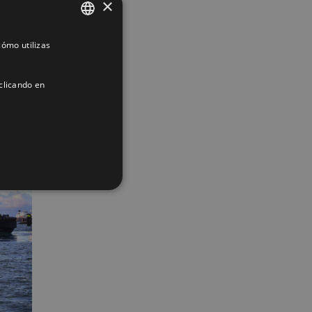
×
ómo utilizas
SPANISH
ENGLISH
clicando en
FRENCH