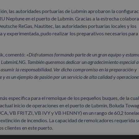
ión, las autoridades portuarias de Lubmin aprobaron la configura
RU Neptune en el puerto de Lubmin. Gracias a la estrecha colabor
Deutsche ReGas, Nautitec, las autoridades portuarias locales y los
a y experimentada, pudo realizar los preparativos necesarios para 
ik, comentó:
«Disfrutamos formando parte de un gran equipo y estam
r
LubminLNG
.
También queremos dedicar un agradecimiento especial a
 asumir la responsabilidad. Ver dicho compromiso en la preparación y
e y es un ejemplo de pasión por un servicio de alta calidad y operacione
más específica para el remolque de los pequeños buques, de la cual
actual inicio de operaciones en el puerto de Lubmin, Boluda Towa
LUCA, VB FRITZI, VB IVY y VB HENNY) en un rango de 60,2 tonela
y extinción de incendios. La capacidad de remolcadores requerida s
s clientes en este puerto.