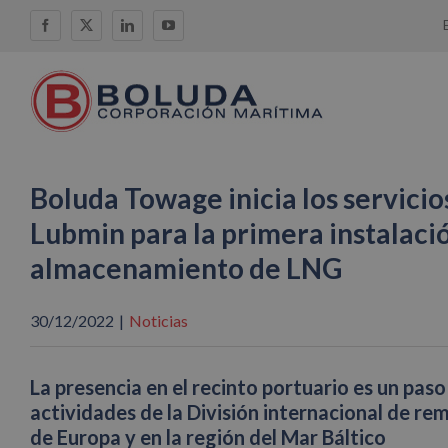
Saltar
Facebook
X
LinkedIn
YouTube
al
contenido
Boluda Towage inicia los servici
Lubmin para la primera instalació
almacenamiento de LNG
30/12/2022
|
Noticias
La presencia en el recinto portuario es un paso
actividades de la División internacional de r
de Europa y en la región del Mar Báltico