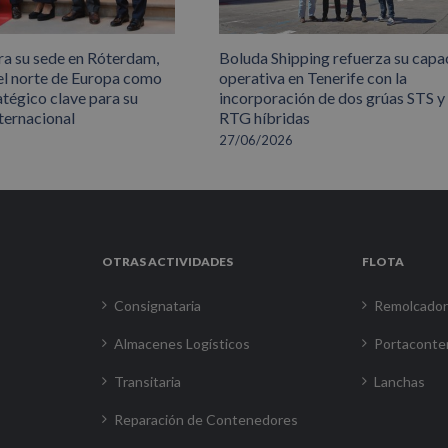
ra su sede en Róterdam,
Boluda Shipping refuerza su capa
el norte de Europa como
operativa en Tenerife con la
atégico clave para su
incorporación de dos grúas STS y
ternacional
RTG híbridas
27/06/2026
OTRAS ACTIVIDADES
FLOTA
Consignataria
Remolcado
Almacenes Logísticos
Portaconte
Transitaria
Lanchas
Reparación de Contenedores