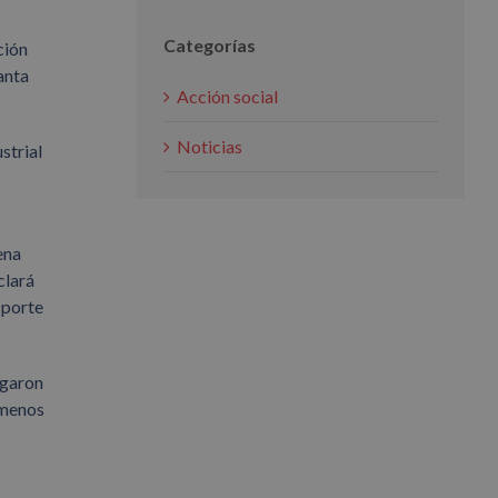
Categorías
ción
anta
Acción social
Noticias
strial
ena
clará
sporte
igaron
 menos