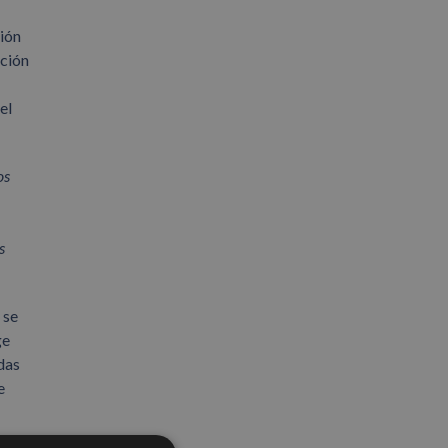
ción
ación
el
os
s
 se
ge
das
e