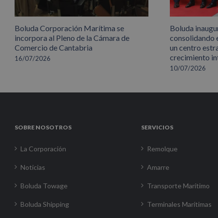
Boluda Corporación Marítima se
Boluda inaugu
incorpora al Pleno de la Cámara de
consolidando 
Comercio de Cantabria
un centro estr
crecimiento in
16/07/2026
10/07/2026
SOBRE NOSOTROS
SERVICIOS
La Corporación
Remolque
Noticias
Amarre
Boluda Towage
Transporte Marítimo
Boluda Shipping
Terminales Marítimas