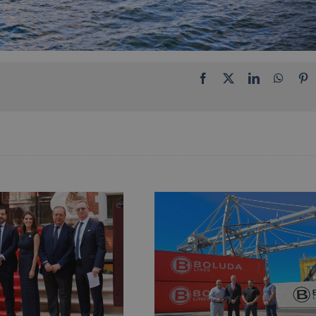
Facebook
X
LinkedIn
Whats
P