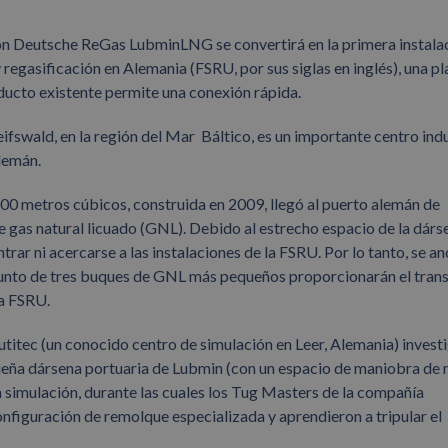
ón Deutsche ReGas LubminLNG se convertirá en la primera instala
egasificación en Alemania (FSRU, por sus siglas en inglés), una pl
ducto existente permite una conexión rápida.
fswald, en la región del Mar Báltico, es un importante centro indu
alemán.
0 metros cúbicos, construida en 2009, llegó al puerto alemán de
e gas natural licuado (GNL). Debido al estrecho espacio de la dárs
ar ni acercarse a las instalaciones de la FSRU. Por lo tanto, se an
junto de tres buques de GNL más pequeños proporcionarán el tran
la FSRU.
itec (un conocido centro de simulación en Leer, Alemania) invest
eña dársena portuaria de Lubmin (con un espacio de maniobra de
 simulación, durante las cuales los Tug Masters de la compañía
figuración de remolque especializada y aprendieron a tripular el