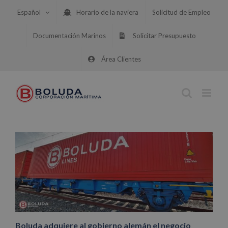
Saltar
Español
Horario de la naviera
Solicitud de Empleo
al
contenido
Documentación Marinos
Solicitar Presupuesto
Área Clientes
Boluda adquiere al gobierno alemán el negocio