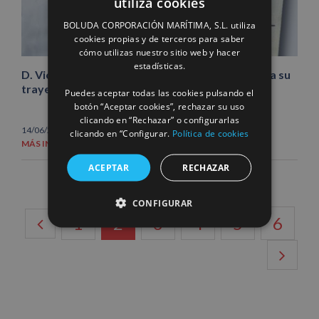
utiliza cookies
SPANISH
BOLUDA CORPORACIÓN MARÍTIMA, S.L. utiliza
ENGLISH
cookies propias y de terceros para saber
cómo utilizas nuestro sitio web y hacer
FRENCH
estadísticas.
D. Vicente Boluda Fos, Premio Gentleman 2024 a su
trayectoria empresarial
Puedes aceptar todas las cookies pulsando el
botón “Aceptar cookies”, rechazar su uso
clicando en “Rechazar” o configurarlas
14/06/2024
|
Noticias
clicando en “Configurar.
Política de cookies
MÁS INFORMACIÓN
ACEPTAR
RECHAZAR
CONFIGURAR
1
2
3
4
5
6