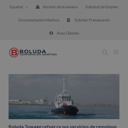
Saltar
Español
Horario de la naviera
Solicitud de Empleo
al
contenido
Documentación Marinos
Solicitar Presupuesto
Área Clientes
Boluda Towage refuerza sus servicios de remolque