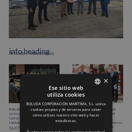
Facebook
X
LinkedIn
WhatsApp
Pinterest
Correo
electrónico
info heading
Artículos relacionados
info content
×
Ese sitio web
utiliza cookies
SPANISH
BOLUDA CORPORACIÓN MARÍTIMA, S.L. utiliza
ENGLISH
cookies propias y de terceros para saber
Boluda Corporación Marítima
Boluda inaugura su sede en
se incorpora al Pleno de la
Róterdam, consolidando el
cómo utilizas nuestro sitio web y hacer
FRENCH
Cámara de Comercio de
norte de Europa como un
estadísticas.
Cantabria
centro estratégico clave para su
crecimiento internacional
16/07/2026
Puedes aceptar todas las cookies pulsando el