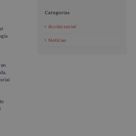
Categorías
Acción social
al
ogía
Noticias
ran
uda,
orial
de
d