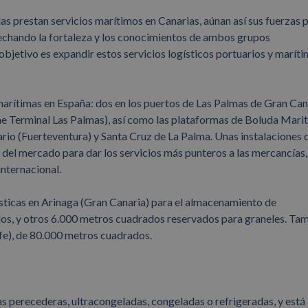
s prestan servicios marítimos en Canarias, aúnan así sus fuerzas 
ovechando la fortaleza y los conocimientos de ambos grupos
bjetivo es expandir estos servicios logísticos portuarios y maríti
arítimas en España: dos en los puertos de Las Palmas de Gran Can
me Terminal Las Palmas), así como las plataformas de Boluda Mari
ario (Fuerteventura) y Santa Cruz de La Palma. Unas instalaciones 
del mercado para dar los servicios más punteros a las mercancías,
internacional.
ísticas en Arinaga (Gran Canaria) para el almacenamiento de
os, y otros 6.000 metros cuadrados reservados para graneles. Ta
ife), de 80.000 metros cuadrados.
 perecederas, ultracongeladas, congeladas o refrigeradas, y está