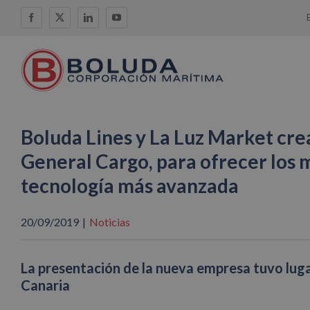
Saltar
Facebook
X
LinkedIn
YouTube
al
contenido
Boluda Lines y La Luz Market cre
General Cargo, para ofrecer los m
tecnología más avanzada
20/09/2019
|
Noticias
La presentación de la nueva empresa tuvo luga
Canaria