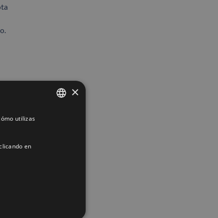
ota
o.
×
ómo utilizas
SPANISH
ENGLISH
clicando en
FRENCH