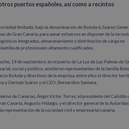
otros puertos españoles, así como a recintos
sociedad limitada, bajo la denominación de Boluda & Suárez Gener
mas de Gran Canaria, para aunar esfuerzos en disponer de la tecnol
logísticos integrados, almacenamiento y distribución de carga no
antilla de profesionales altamente cualificados.
noche, 19 de septiembre, en el puerto de La Luz de Las Palmas de G
rial, social y político, asistieron representantes de la familia Bol
o Boluda y directivos de la empresa, entre ellos el director territ
 Ana y Germán Suárez y el CEO, Bernardino Santana.
bierno de Canarias, Ángel Víctor Torres; el presidente del Cabildo 
an Canaria, Augusto Hidalgo, y el director general de la Autorida
a representación de la sociedad civil y empresarial canaria.