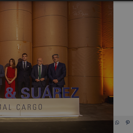
Facebook
X
LinkedIn
Whats
P