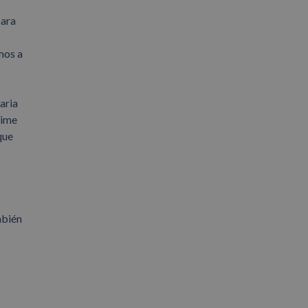
para
mos a
aria
time
que
mbién