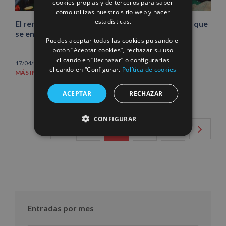
cookies propias y de terceros para saber
cómo utilizas nuestro sitio web y hacer
FRENCH
estadísticas.
El remolcador VB Ártico rescata al buque “Lisa”, que
se encontraba a la deriva en el Atlántico Norte
Puedes aceptar todas las cookies pulsando el
botón “Aceptar cookies”, rechazar su uso
clicando en “Rechazar” o configurarlas
17/04/2013
|
Noticias
clicando en “Configurar.
Política de cookies
MÁS INFORMACIÓN
ACEPTAR
RECHAZAR
CONFIGURAR
1
2
3
4
Entradas por mes