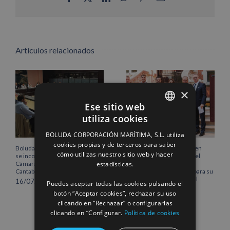
electrónico
Artículos relacionados
×
Ese sitio web
utiliza cookies
SPANISH
BOLUDA CORPORACIÓN MARÍTIMA, S.L. utiliza
ENGLISH
cookies propias y de terceros para saber
Boluda Corporación Marítima
Boluda inaugura su sede en
cómo utilizas nuestro sitio web y hacer
se incorpora al Pleno de la
Róterdam, consolidando el
FRENCH
estadísticas.
Cámara de Comercio de
norte de Europa como un
Cantabria
centro estratégico clave para su
crecimiento internacional
16/07/2026
Puedes aceptar todas las cookies pulsando el
10/07/2026
botón “Aceptar cookies”, rechazar su uso
clicando en “Rechazar” o configurarlas
clicando en “Configurar.
Política de cookies