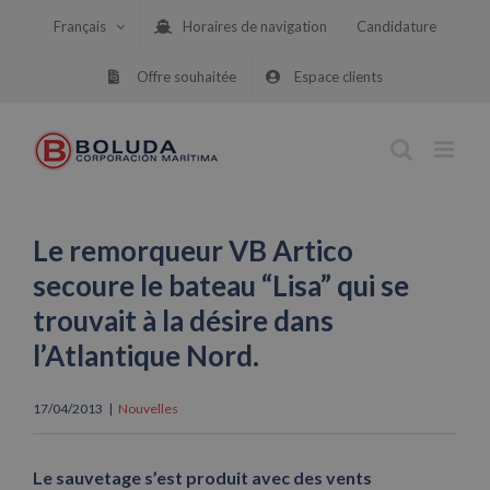
Skip
Français
Horaires de navigation
Candidature
to
content
Offre souhaitée
Espace clients
Le remorqueur VB Artico
secoure le bateau “Lisa” qui se
trouvait à la désire dans
l’Atlantique Nord.
17/04/2013
|
Nouvelles
Le sauvetage s’est produit avec des vents