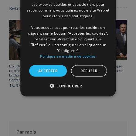
ENGLISH
ses propres cookies et ceux de tiers pour
Related Posts
savoir comment vous utilisez notre site Web et
FRENCH
pour établir des statistiques.
Vous pouvez accepter tous les cookies en
cliquant sur le bouton "Accepter les cookies",
refuser leur utilisation en cliquant sur
"Refuser" ou les configurer en cliquant sur
"Configurer".
Politique en matière de cookies
Boluda Corporación Marítima
Vicente Boluda Fos distingué
ACCEPTER
REFUSER
rejoint l’Assemblée plénière de
par la Chambre de commerce
la Chambre de commerce de
de Séville.
Cantabrie
12/06/2026
16/07/2026
CONFIGURER
Par mois