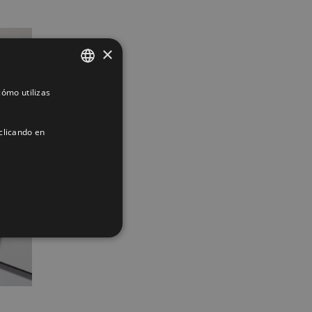
×
ómo utilizas
SPANISH
ENGLISH
clicando en
FRENCH