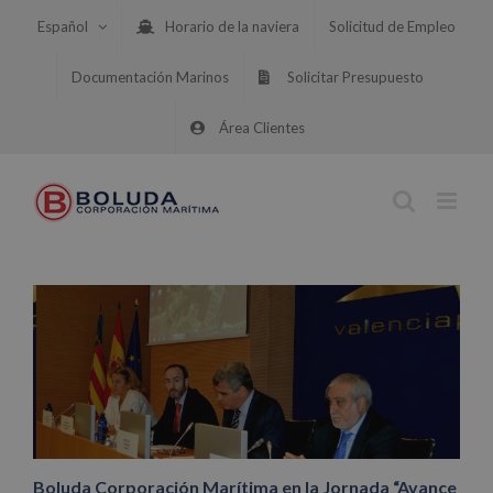
Saltar
Español
Horario de la naviera
Solicitud de Empleo
al
contenido
Documentación Marinos
Solicitar Presupuesto
Área Clientes
Boluda Corporación Marítima en la Jornada “Avance