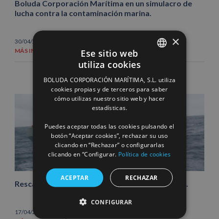
Boluda Corporación Marítima en un simulacro de
lucha contra la contaminación marina.
×
,
30/04/2013
|
Acción social
Noticias
Ese sitio web
MÁS INFORMACIÓN
utiliza cookies
SPANISH
BOLUDA CORPORACIÓN MARÍTIMA, S.L. utiliza
ENGLISH
cookies propias y de terceros para saber
cómo utilizas nuestro sitio web y hacer
FRENCH
estadísticas.
Puedes aceptar todas las cookies pulsando el
botón “Aceptar cookies”, rechazar su uso
clicando en “Rechazar” o configurarlas
clicando en “Configurar.
Política de cookies
ACEPTAR
RECHAZAR
Rescate del buque «Lisa» en aguas del Atlántico.
CONFIGURAR
17/04/2013
|
Noticias