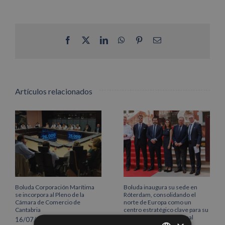
Facebook
X
LinkedIn
WhatsApp
Pinterest
Correo
electrónico
Artículos relacionados
Boluda Corporación Marítima
Boluda inaugura su sede en
se incorpora al Pleno de la
Róterdam, consolidando el
Cámara de Comercio de
norte de Europa como un
Cantabria
centro estratégico clave para su
crecimiento internacional
16/07/2026