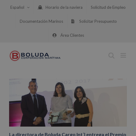
Saltar
Español
Horario de la naviera
Solicitud de Empleo
al
contenido
Documentación Marinos
Solicitar Presupuesto
Área Clientes
La directora de Boluda Cargo Int´l entrega el Premio