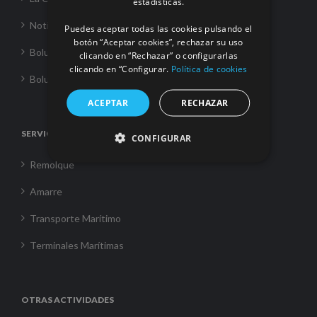
estadísticas.
Noticias
Puedes aceptar todas las cookies pulsando el
botón “Aceptar cookies”, rechazar su uso
Boluda Towage
clicando en “Rechazar” o configurarlas
clicando en “Configurar.
Política de cookies
Boluda Shipping
ACEPTAR
RECHAZAR
SERVICIOS
CONFIGURAR
Remolque
Amarre
Transporte Marítimo
Terminales Marítimas
OTRAS ACTIVIDADES