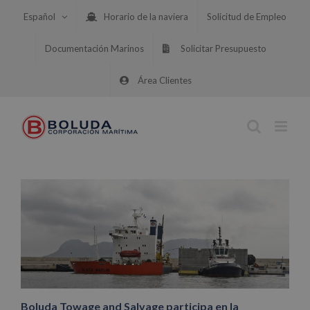
Saltar
Español
Horario de la naviera
Solicitud de Empleo
al
contenido
Documentación Marinos
Solicitar Presupuesto
Área Clientes
Boluda Towage and Salvage participa en la