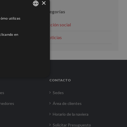
×
Categorías
ómo utilizas
SPANISH
Acción social
ENGLISH
clicando en
Noticias
FRENCH
CONTACTO
res
Sedes
nedores
Área de clientes
Horario de la naviera
Solicitar Presupuesto