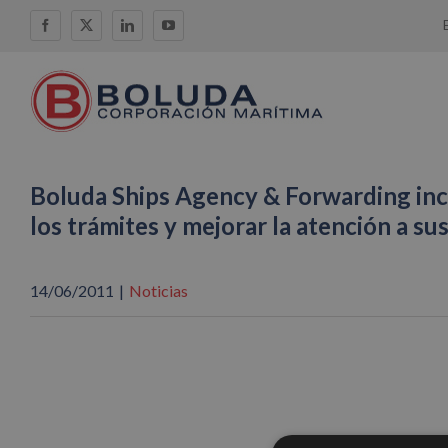
Saltar
Facebook
X
LinkedIn
YouTube
al
contenido
Boluda Ships Agency & Forwarding inco
los trámites y mejorar la atención a sus
14/06/2011
|
Noticias