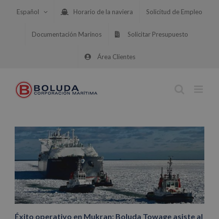
Saltar
Español
Horario de la naviera
Solicitud de Empleo
al
contenido
Documentación Marinos
Solicitar Presupuesto
Área Clientes
Éxito operativo en Mukran: Boluda Towage asiste al