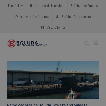
Saltar
Español
Horario de la naviera
Solicitud de Empleo
al
contenido
Documentación Marinos
Solicitar Presupuesto
Área Clientes
Remolcadores de Boluda Towage and Salvage