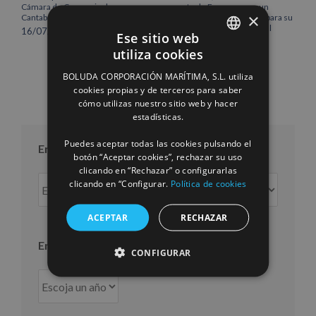
Cámara de Comercio de
norte de Europa como un
×
Cantabria
centro estratégico clave para su
crecimiento internacional
16/07/2026
Ese sitio web
10/07/2026
utiliza cookies
SPANISH
BOLUDA CORPORACIÓN MARÍTIMA, S.L. utiliza
ENGLISH
cookies propias y de terceros para saber
cómo utilizas nuestro sitio web y hacer
FRENCH
estadísticas.
Puedes aceptar todas las cookies pulsando el
Entradas por mes
botón “Aceptar cookies”, rechazar su uso
clicando en “Rechazar” o configurarlas
Entradas
clicando en “Configurar.
Política de cookies
por
mes
ACEPTAR
RECHAZAR
Entradas por año
CONFIGURAR