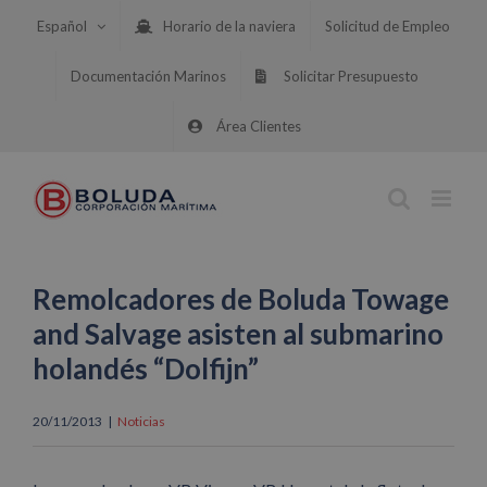
Saltar
Español
Horario de la naviera
Solicitud de Empleo
al
contenido
Documentación Marinos
Solicitar Presupuesto
Área Clientes
Remolcadores de Boluda Towage
and Salvage asisten al submarino
holandés “Dolfijn”
20/11/2013
|
Noticias