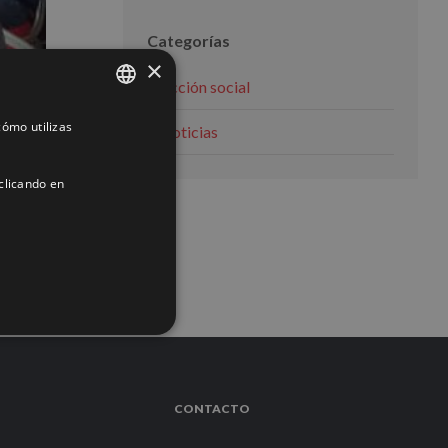
Categorías
×
Acción social
ómo utilizas
SPANISH
Noticias
ENGLISH
clicando en
FRENCH
ACIÓN
CONTACTO