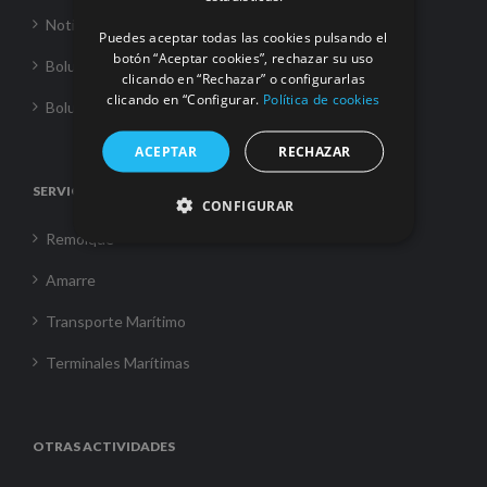
Noticias
Puedes aceptar todas las cookies pulsando el
botón “Aceptar cookies”, rechazar su uso
Boluda Towage
clicando en “Rechazar” o configurarlas
clicando en “Configurar.
Política de cookies
Boluda Shipping
ACEPTAR
RECHAZAR
SERVICIOS
CONFIGURAR
Remolque
Amarre
Transporte Marítimo
Terminales Marítimas
OTRAS ACTIVIDADES