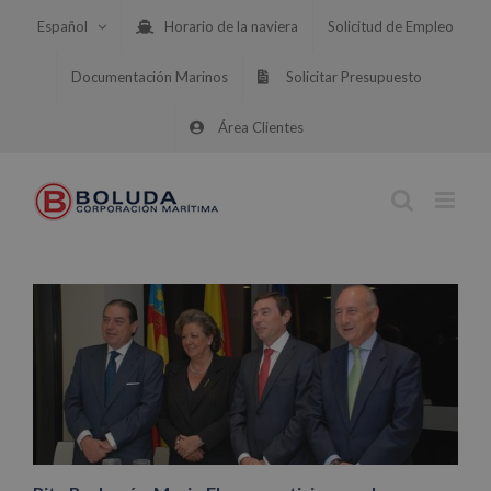
Saltar
Español
Horario de la naviera
Solicitud de Empleo
al
contenido
Documentación Marinos
Solicitar Presupuesto
Área Clientes