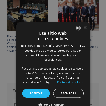
×
Ese sitio web
Boluda Corporación Marítima
Boluda inaugura su sede en
utiliza cookies
se incorpora al Pleno de la
Róterdam, consolidando el
SPANISH
Cámara de Comercio de
norte de Europa como un
BOLUDA CORPORACIÓN MARÍTIMA, S.L. utiliza
Cantabria
centro estratégico clave para su
ENGLISH
cookies propias y de terceros para saber
crecimiento internacional
16/07/2026
cómo utilizas nuestro sitio web y hacer
10/07/2026
FRENCH
estadísticas.
Puedes aceptar todas las cookies pulsando el
botón “Aceptar cookies”, rechazar su uso
clicando en “Rechazar” o configurarlas
clicando en “Configurar.
Política de cookies
Entradas por mes
ACEPTAR
RECHAZAR
Entradas
CONFIGURAR