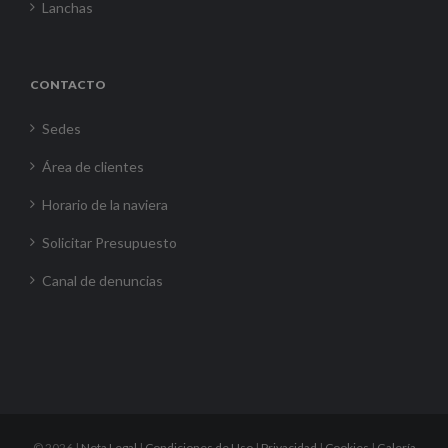
Lanchas
CONTACTO
Sedes
Área de clientes
Horario de la naviera
Solicitar Presupuesto
Canal de denuncias
©
2026 |
Nota Legal
|
Condiciones de Uso
|
Privacidad
|
Cookies
|
Galería