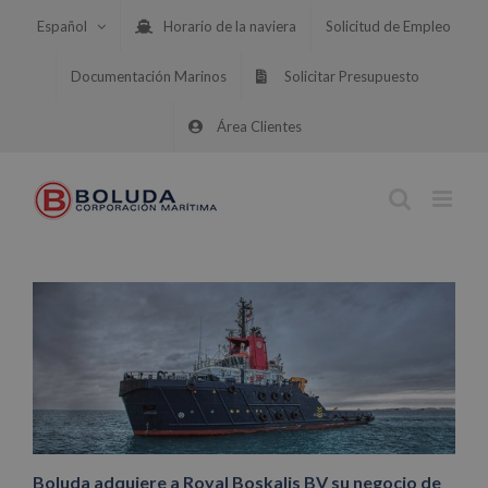
Saltar
Español
Horario de la naviera
Solicitud de Empleo
al
contenido
Documentación Marinos
Solicitar Presupuesto
Área Clientes
Boluda adquiere a Royal Boskalis BV su negocio de