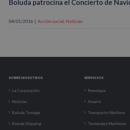
Boluda patrocina el Concierto de Navi
04/01/2016
|
Acción social
Noticias
,
SOBRE NOSOTROS
SERVICIOS
La Corporación
Remolque
Noticias
Amarre
Boluda Towage
Transporte Marítimo
Boluda Shipping
Terminales Marítimas