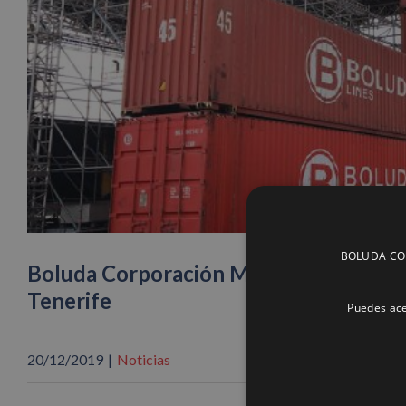
BOLUDA CORP
Boluda Corporación Marítima patrocin
Tenerife
Puedes ace
20/12/2019
|
Noticias