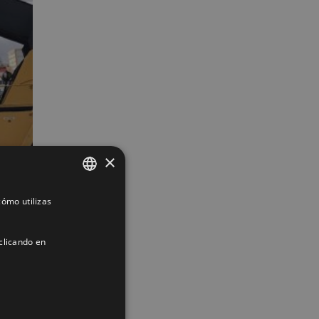
×
ómo utilizas
SPANISH
ENGLISH
clicando en
FRENCH
ACIÓN