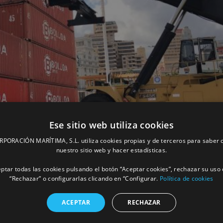
Ese sitio web utiliza cookies
ORACIÓN MARÍTIMA, S.L. utiliza cookies propias y de terceros para saber c
a de nuevo el Concierto de Navidad de
nuestro sitio web y hacer estadísticas.
ptar todas las cookies pulsando el botón “Aceptar cookies”, rechazar su uso 
“Rechazar” o configurarlas clicando en “Configurar.
Política de cookies
MÁS INFORM
ACEPTAR
RECHAZAR