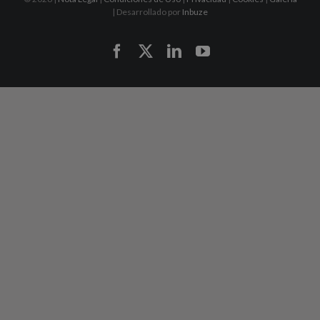
| Desarrollado por
Inbuze
Facebook
X
LinkedIn
YouTube