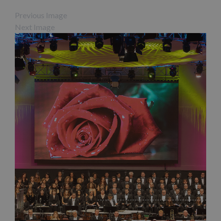
Previous Image
Next Image
Facebook
X
LinkedIn
WhatsApp
Pinterest
Correo
electrónico
Artículos relacionados