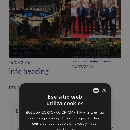
Boluda Corporación Marítima
Boluda inaugura su sede en
se incorpora al Pleno de la
Róterdam, consolidando el
Cámara de Comercio de
norte de Europa como un
Cantabria
centro estratégico clave para su
crecimiento internacional
16/07/2026
10/07/2026
info heading
info content
×
Ese sitio web
utiliza cookies
SPANISH
Entradas por mes
BOLUDA CORPORACIÓN MARÍTIMA, S.L. utiliza
ENGLISH
cookies propias y de terceros para saber
cómo utilizas nuestro sitio web y hacer
Entradas
FRENCH
estadísticas.