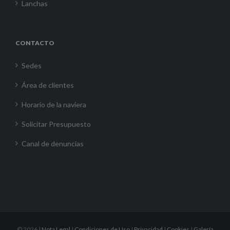
Lanchas
CONTACTO
Sedes
Área de clientes
Horario de la naviera
Solicitar Presupuesto
Canal de denuncias
©
2026 |
Nota Legal
|
Condiciones de Uso
|
Privacidad
|
Cookies
|
Galería