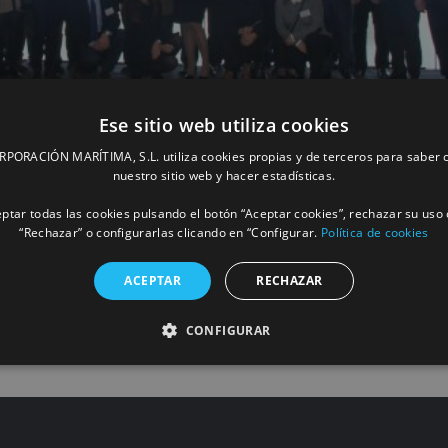
Ese sitio web utiliza cookies
Valencia a la conferencia internacional d
ORACIÓN MARÍTIMA, S.L. utiliza cookies propias y de terceros para saber c
as tecnologías aplicadas a la seguridad
nuestro sitio web y hacer estadísticas.
ptar todas las cookies pulsando el botón “Aceptar cookies”, rechazar su uso 
“Rechazar” o configurarlas clicando en “Configurar.
Política de cookies
MÁS INFORM
ACEPTAR
RECHAZAR
CONFIGURAR