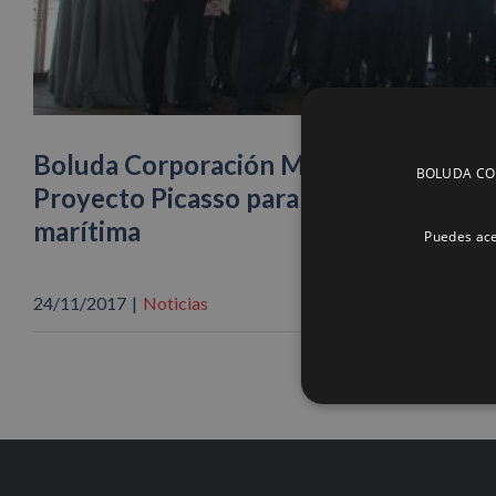
Boluda Corporación Marítima asiste en 
BOLUDA CORP
Proyecto Picasso para conocer las nuev
marítima
Puedes ace
24/11/2017
|
Noticias