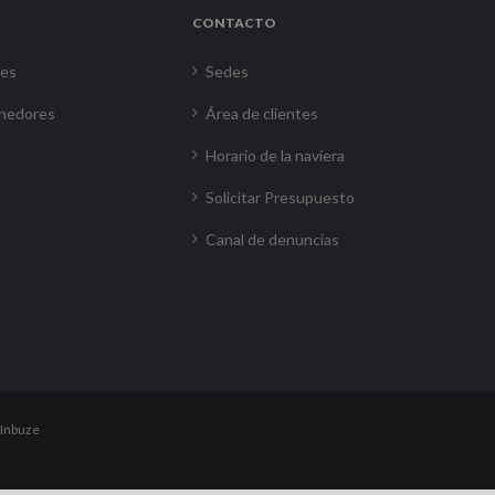
CONTACTO
res
Sedes
nedores
Área de clientes
Horario de la naviera
Solicitar Presupuesto
Canal de denuncias
Inbuze