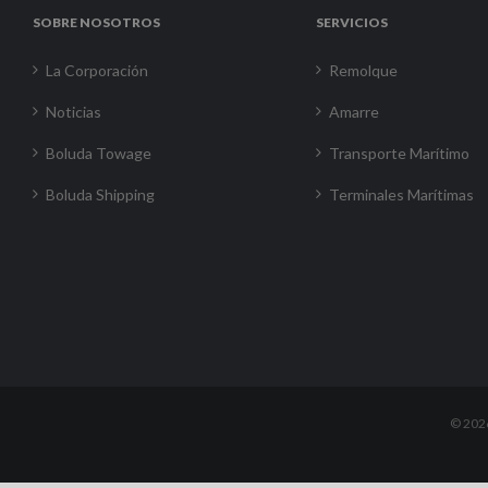
SOBRE NOSOTROS
SERVICIOS
La Corporación
Remolque
Noticias
Amarre
Boluda Towage
Transporte Marítimo
Boluda Shipping
Terminales Marítimas
©
202