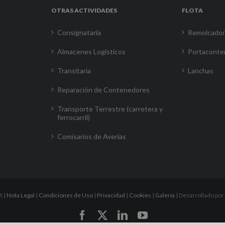
OTRAS ACTIVIDADES
FLOTA
Consignataria
Remolcado
Almacenes Logísticos
Portaconte
Transitaria
Lanchas
Reparación de Contenedores
Transporte Terrestre (carretera y
ferrocarril)
Comisarios de Averías
6 |
Nota Legal
|
Condiciones de Uso
|
Privacidad
|
Cookies
|
Galería
| Desarrollado por
Facebook
X
LinkedIn
YouTube