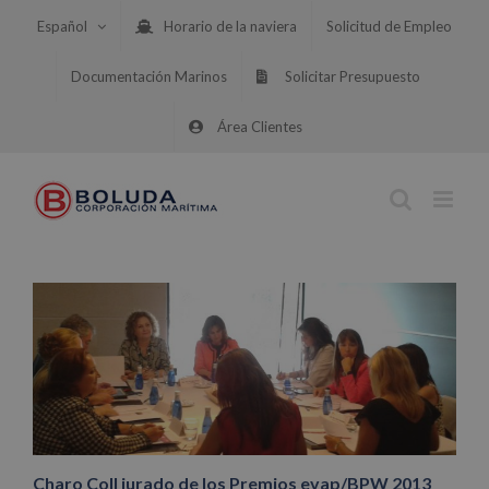
Saltar
Español
Horario de la naviera
Solicitud de Empleo
al
contenido
Documentación Marinos
Solicitar Presupuesto
Área Clientes
Charo Coll jurado de los Premios evap/BPW 2013