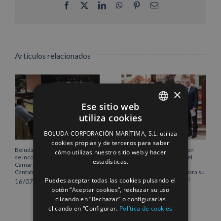
Facebook
X
LinkedIn
WhatsApp
Pinterest
Correo
electrónico
Artículos relacionados
×
Ese sitio web
utiliza cookies
SPANISH
BOLUDA CORPORACIÓN MARÍTIMA, S.L. utiliza
ENGLISH
cookies propias y de terceros para saber
Boluda Corporación Marítima
Boluda inaugura su sede en
cómo utilizas nuestro sitio web y hacer
FRENCH
se incorpora al Pleno de la
Róterdam, consolidando el
estadísticas.
Cámara de Comercio de
norte de Europa como un
Cantabria
centro estratégico clave para su
Puedes aceptar todas las cookies pulsando el
crecimiento internacional
16/07/2026
botón “Aceptar cookies”, rechazar su uso
10/07/2026
clicando en “Rechazar” o configurarlas
clicando en “Configurar.
Política de cookies