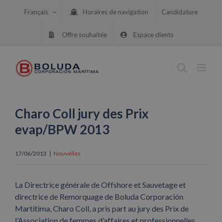
Skip
Français
Horaires de navigation
Candidature
to
content
Offre souhaitée
Espace clients
Charo Coll jury des Prix
evap/BPW 2013
17/06/2013
|
Nouvelles
La Directrice générale de Offshore et Sauvetage et
directrice de Remorquage de Boluda Corporación
Martítima, Charo Coll, a pris part au jury des Prix de
l’Association de femmes d’affaires et professionnelles,