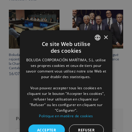
×
Ce site Web utilise
des cookies
SPANISH
Boluda Corporación Marítima
Vicente Boluda Fos distingué
rejoint l’Assemblée plénière de
par la Chambre de commerce
BOLUDA CORPORACIÓN MARÍTIMA, S.L. utilise
ENGLISH
la Chambre de commerce de
de Séville.
ses propres cookies et ceux de tiers pour
Cantabrie
12/06/2026
savoir comment vous utilisez notre site Web et
FRENCH
16/07/2026
pour établir des statistiques.
Vous pouvez accepter tous les cookies en
cliquant sur le bouton "Accepter les cookies",
refuser leur utilisation en cliquant sur
"Refuser" ou les configurer en cliquant sur
"Configurer".
Politique en matière de cookies
Par mois
ACCEPTER
REFUSER
Par