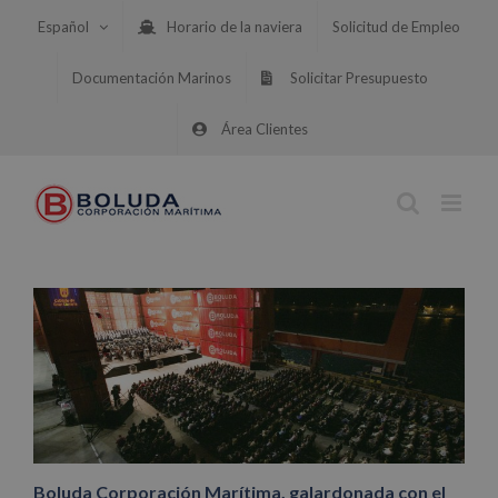
Saltar
Español
Horario de la naviera
Solicitud de Empleo
al
contenido
Documentación Marinos
Solicitar Presupuesto
Área Clientes
Boluda Corporación Marítima, galardonada con el