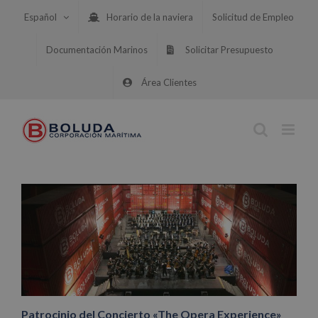
Saltar
Español
Horario de la naviera
Solicitud de Empleo
al
contenido
Documentación Marinos
Solicitar Presupuesto
Área Clientes
Patrocinio del Concierto «The Opera Experience»