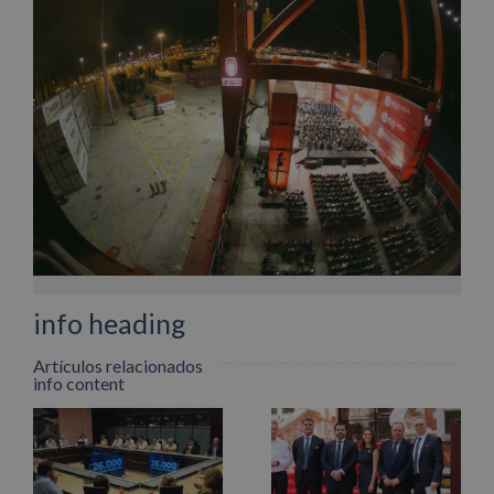
Facebook
X
LinkedIn
WhatsApp
Pinterest
Correo
electrónico
info heading
Artículos relacionados
info content