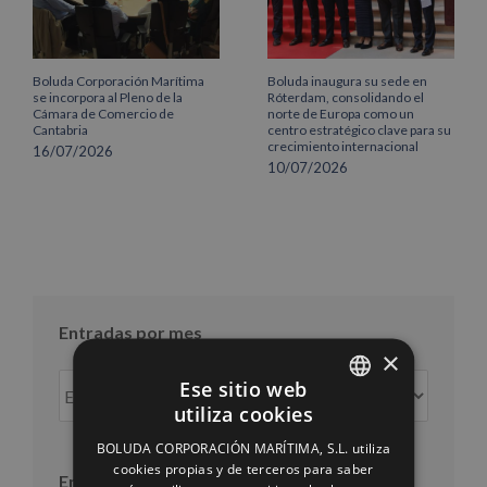
Boluda Corporación Marítima
Boluda inaugura su sede en
se incorpora al Pleno de la
Róterdam, consolidando el
Cámara de Comercio de
norte de Europa como un
Cantabria
centro estratégico clave para su
crecimiento internacional
16/07/2026
10/07/2026
Entradas por mes
×
Entradas
Ese sitio web
por
utiliza cookies
SPANISH
mes
BOLUDA CORPORACIÓN MARÍTIMA, S.L. utiliza
ENGLISH
cookies propias y de terceros para saber
Entradas por año