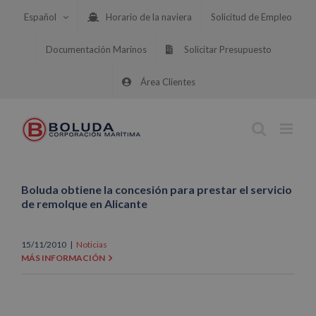
Saltar
Español
Horario de la naviera
Solicitud de Empleo
al
contenido
Documentación Marinos
Solicitar Presupuesto
Área Clientes
Boluda obtiene la concesión para prestar el servicio
de remolque en Alicante
15/11/2010
|
Noticias
MÁS INFORMACIÓN