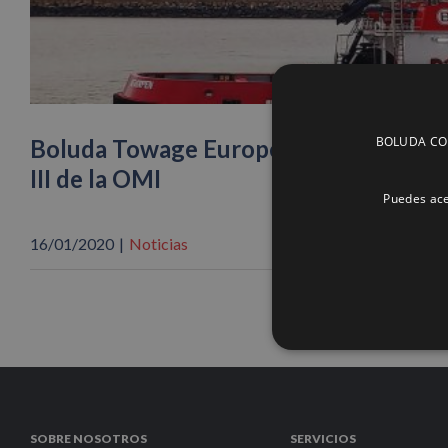
BOLUDA CORP
Boluda Towage Europe presenta el pri
III de la OMI
Puedes ace
16/01/2020
|
Noticias
SOBRE NOSOTROS
SERVICIOS