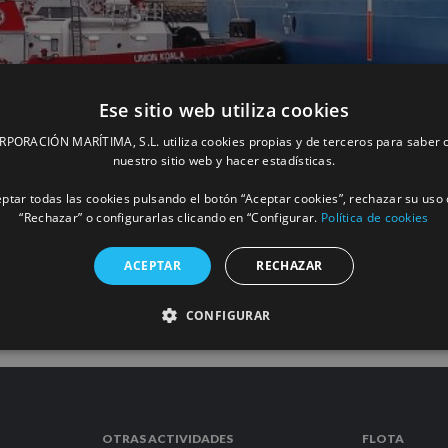
Ese sitio web utiliza cookies
ORACIÓN MARÍTIMA, S.L. utiliza cookies propias y de terceros para saber c
mer remolcador actualizado a las normas 
nuestro sitio web y hacer estadísticas.
ptar todas las cookies pulsando el botón “Aceptar cookies”, rechazar su uso 
“Rechazar” o configurarlas clicando en “Configurar.
Política de cookies
MÁS INFORM
ACEPTAR
RECHAZAR
CONFIGURAR
OTRAS ACTIVIDADES
FLOTA