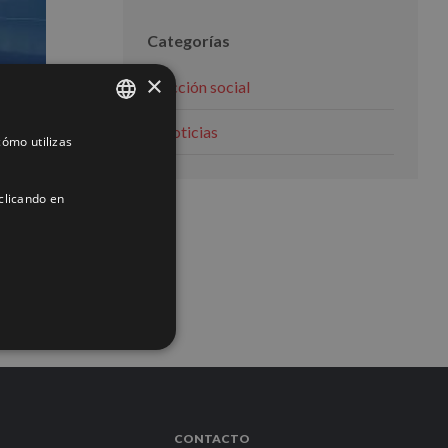
Categorías
×
Acción social
Noticias
ómo utilizas
SPANISH
Tier
ENGLISH
clicando en
FRENCH
ACIÓN
CONTACTO